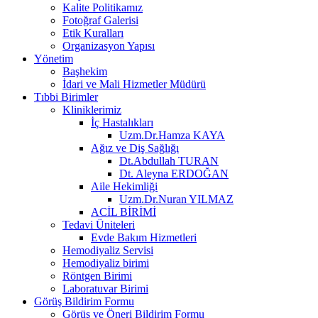
Kalite Politikamız
Fotoğraf Galerisi
Etik Kuralları
Organizasyon Yapısı
Yönetim
Başhekim
İdari ve Mali Hizmetler Müdürü
Tıbbi Birimler
Kliniklerimiz
İç Hastalıkları
Uzm.Dr.Hamza KAYA
Ağız ve Diş Sağlığı
Dt.Abdullah TURAN
Dt. Aleyna ERDOĞAN
Aile Hekimliği
Uzm.Dr.Nuran YILMAZ
ACİL BİRİMİ
Tedavi Üniteleri
Evde Bakım Hizmetleri
Hemodiyaliz Servisi
Hemodiyaliz birimi
Röntgen Birimi
Laboratuvar Birimi
Görüş Bildirim Formu
Görüş ve Öneri Bildirim Formu